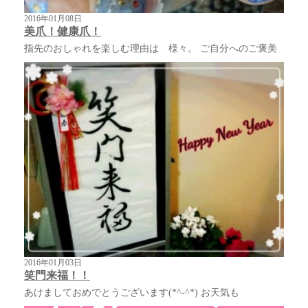
2016年01月08日
美爪！健康爪！
指先のおしゃれを楽しむ理由は 様々。 ご自分へのご褒美
2016年01月03日
笑門来福！！
あけましておめでとうございます(*^-^*) お天気も