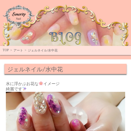
Top
TOP
>
>
アート
ジェルネイル/水中花
ジェルネイル/水中花
水に浮かぶお花な
イメージ
綺麗です