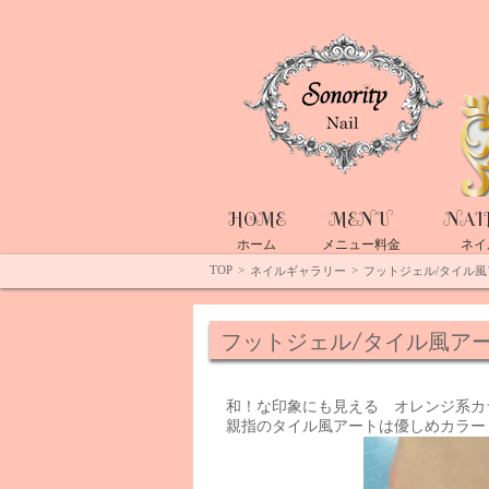
Top
HOME
MENU
NAI
ホーム
メニュー料金
ネイ
TOP
>
>
ネイルギャラリー
フットジェル/タイル風
フットジェル/タイル風ア
和！な印象にも見える オレンジ系カ
親指のタイル風アートは優しめカラー