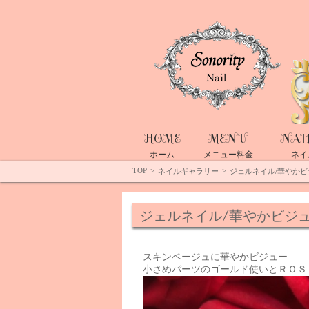
Top
HOME
MENU
NAI
ホーム
メニュー料金
ネイ
TOP
>
>
ネイルギャラリー
ジェルネイル/華やかビ
ジェルネイル/華やかビジ
スキンベージュに華やかビジュー
小さめパーツのゴールド使いとＲＯＳ