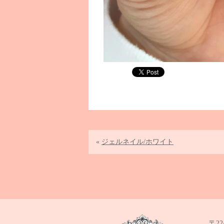
«
ジェルネイル/ホワイト
Sonority N
〒22