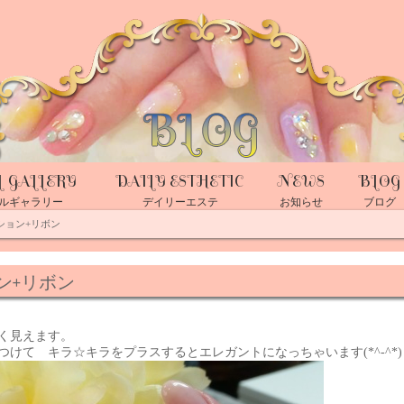
L GALLERY
DAILY ESTHETIC
NEWS
BLOG
ルギャラリー
デイリーエステ
お知らせ
ブログ
ション+リボン
ン+リボン
く見えます。
けて キラ☆キラをプラスするとエレガントになっちゃいます(*^-^*)